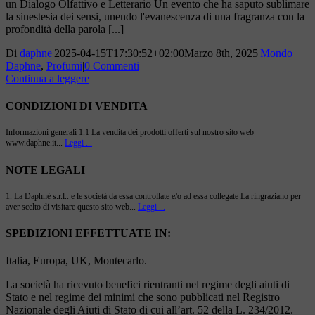
un Dialogo Olfattivo e Letterario Un evento che ha saputo sublimare
la sinestesia dei sensi, unendo l'evanescenza di una fragranza con la
profondità della parola [...]
Di
daphne
|
2025-04-15T17:30:52+02:00
Marzo 8th, 2025
|
Mondo
Daphne
,
Profumi
|
0 Commenti
Continua a leggere
CONDIZIONI DI VENDITA
Informazioni generali 1.1 La vendita dei prodotti offerti sul nostro sito web
www.daphne.it...
Leggi ...
NOTE LEGALI
1. La Daphné s.r.l.. e le società da essa controllate e/o ad essa collegate La ringraziano per
aver scelto di visitare questo sito web...
Leggi ...
SPEDIZIONI EFFETTUATE IN:
Italia, Europa, UK, Montecarlo.
La società ha ricevuto benefici rientranti nel regime degli aiuti di
Stato e nel regime dei minimi che sono pubblicati nel Registro
Nazionale degli Aiuti di Stato di cui all’art. 52 della L. 234/2012.