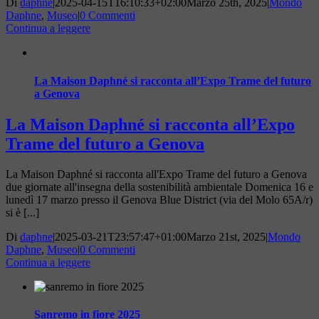
Di
daphne
|
2025-04-15T16:10:33+02:00
Marzo 25th, 2025
|
Mondo
Daphne
,
Museo
|
0 Commenti
Continua a leggere
La Maison Daphné si racconta all’Expo Trame del futuro
a Genova
La Maison Daphné si racconta all’Expo
Trame del futuro a Genova
La Maison Daphné si racconta all'Expo Trame del futuro a Genova
due giornate all'insegna della sostenibilità ambientale Domenica 16 e
lunedì 17 marzo presso il Genova Blue District (via del Molo 65A/r)
si è [...]
Di
daphne
|
2025-03-21T23:57:47+01:00
Marzo 21st, 2025
|
Mondo
Daphne
,
Museo
|
0 Commenti
Continua a leggere
Sanremo in fiore 2025