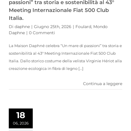
passioni” tra storia e sostenibilità al 43°
Meeting Internazionale Fiat 500 Club
Italia.
Di
daphne
|
Giugno 25th, 2026
|
Foulard
,
Mondo
Daphne
|
0 Commenti
La Maison Daphné celebra “Un mare di passioni” tra storia e
sostenibilità al 43° Meeting Internazionale Fiat 500 Club
Italia. Dallo storico costume della velista Virginie Hériot alla
creazione ecologica in fibra di legno [...]
Continua a leggere
Trame Mediterranee e Cinema: la Maison DAPHNÉ firma il foulard per i 30 anni di Moda Movie
18
06, 2026