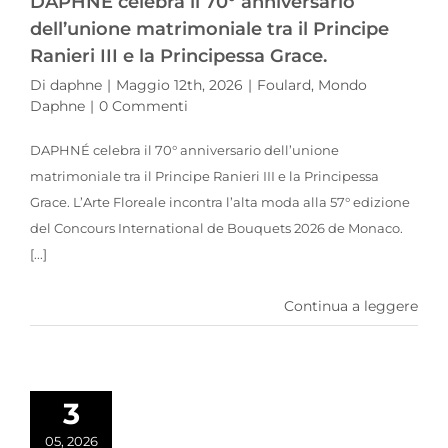
DAPHNÉ celebra il 70° anniversario
dell’unione matrimoniale tra il Principe
Ranieri III e la Principessa Grace.
Di
daphne
|
Maggio 12th, 2026
|
Foulard
,
Mondo
Daphne
|
0 Commenti
DAPHNÉ celebra il 70° anniversario dell’unione
matrimoniale tra il Principe Ranieri III e la Principessa
Grace. L’Arte Floreale incontra l’alta moda alla 57° edizione
del Concours International de Bouquets 2026 de Monaco.
[...]
Continua a leggere
Flauer 2026: La Maison DAPHNÉ premia l’equipaggio AIRC su “Lilli II” con il foulard dei fiori eduli
3
05, 2026