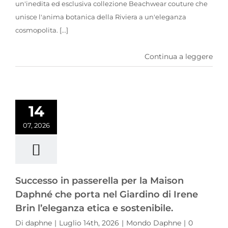
un'inedita ed esclusiva collezione Beachwear couture che
unisce l'anima botanica della Riviera a un'eleganza
cosmopolita. [...]
Continua a leggere
Successo in passerella per la Maison Daphné che porta nel Giardino di Irene Brin l’eleganza etica e sostenibile.
14
07, 2026
Successo in passerella per la Maison
Daphné che porta nel Giardino di Irene
Brin l’eleganza etica e sostenibile.
Di
daphne
|
Luglio 14th, 2026
|
Mondo Daphne
|
0