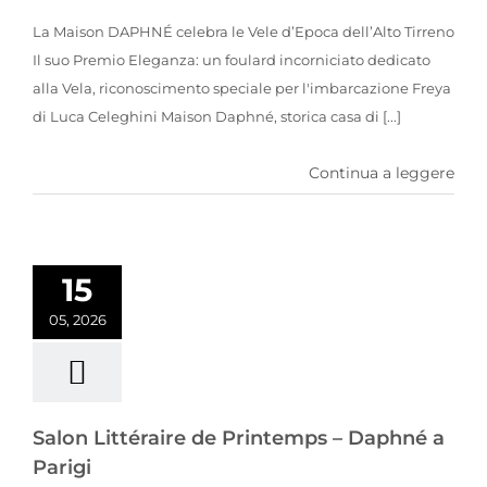
La Maison DAPHNÉ celebra le Vele d’Epoca dell’Alto Tirreno
Il suo Premio Eleganza: un foulard incorniciato dedicato
alla Vela, riconoscimento speciale per l'imbarcazione Freya
di Luca Celeghini Maison Daphné, storica casa di [...]
Continua a leggere
Salon Littéraire de Printemps – Daphné a Parigi
15
05, 2026
Salon Littéraire de Printemps – Daphné a
Parigi