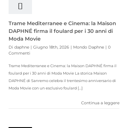
Trame Mediterranee e Cinema: la Maison
DAPHNÉ firma il foulard per i 30 anni di
Moda Movie
Di
daphne
|
Giugno 18th, 2026
|
Mondo Daphne
|
0
Commenti
Trame Mediterranee e Cinema: la Maison DAPHNÉ firma il
foulard per i 30 anni di Moda Movie La storica Maison
DAPHNÉ di Sanremo celebra il trentesimo anniversario di
Moda Movie con un esclusivo foulard [...]
Continua a leggere
La Maison DAPHNÉ premia l’imbarcazione d’epoca “Lilli” e la skipper Lucia Pozzo alle grandi regate internazionali di Sanremo 2026