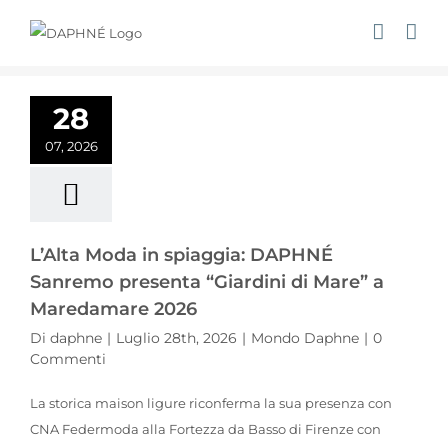
Salta
al
contenuto
L’Alta Moda in spiaggia: DAPHNÉ Sanremo presenta “Giardini di Mare” a Maredamare 2026
28
07, 2026
L’Alta Moda in spiaggia: DAPHNÉ
Sanremo presenta “Giardini di Mare” a
Maredamare 2026
Di
daphne
|
Luglio 28th, 2026
|
Mondo Daphne
|
0
Commenti
La storica maison ligure riconferma la sua presenza con
CNA Federmoda alla Fortezza da Basso di Firenze con