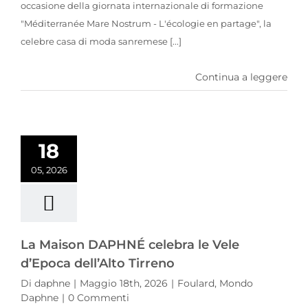
occasione della giornata internazionale di formazione
"Méditerranée Mare Nostrum - L'écologie en partage", la
celebre casa di moda sanremese [...]
Continua a leggere
La Maison DAPHNÉ celebra le Vele d’Epoca dell’Alto Tirreno
18
05, 2026
La Maison DAPHNÉ celebra le Vele
d’Epoca dell’Alto Tirreno
Di
daphne
|
Maggio 18th, 2026
|
Foulard
,
Mondo
Daphne
|
0 Commenti