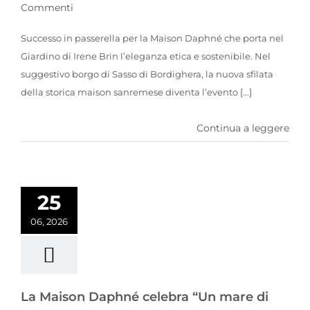
Commenti
Successo in passerella per la Maison Daphné che porta nel
Giardino di Irene Brin l’eleganza etica e sostenibile. Nel
suggestivo borgo di Sasso di Bordighera, la nuova sfilata
della storica maison sanremese diventa l’evento [...]
Continua a leggere
La Maison Daphné celebra “Un mare di passioni” tra storia e sostenibilità al 43° Meeting Internazionale Fiat 500 Club Italia.
25
06, 2026
La Maison Daphné celebra “Un mare di