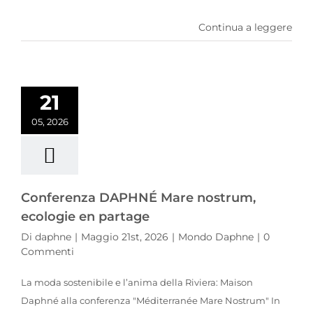
Continua a leggere
Conferenza DAPHNÉ Mare nostrum, ecologie en partage
21
05, 2026
Conferenza DAPHNÉ Mare nostrum,
ecologie en partage
Di
daphne
|
Maggio 21st, 2026
|
Mondo Daphne
|
0
Commenti
La moda sostenibile e l’anima della Riviera: Maison
Daphné alla conferenza "Méditerranée Mare Nostrum" In