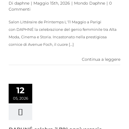
Di
daphne
|
Maggio 15th, 2026
|
Mondo Daphne
|
0
Commenti
Salon Littéraire de Printemps L'11 Maggio a Parigi
con DAPHNÉ la celebrazione del genio femminile tra Alta
Moda, Cinema e Storia. Incastonato nella prestigiosa
cornice di Avenue Foch, il cuore [...]
Continua a leggere
DAPHNÉ celebra il 70° anniversario dell’unione matrimoniale tra il Principe Ranieri III e la Principessa Grace.
12
05, 2026