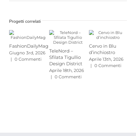
Progetti correlati
FashionDailyMag
Cervo in Blu
TeleNord –
d’inchiostro
Giugno 3rd, 2026
Pr
Sfilata Tigullio
|
0 Commenti
Aprile 13th, 2026
MA
Design District
|
0 Commenti
L’e
Aprile 18th, 2026
gu
|
0 Commenti
20
Mar
|