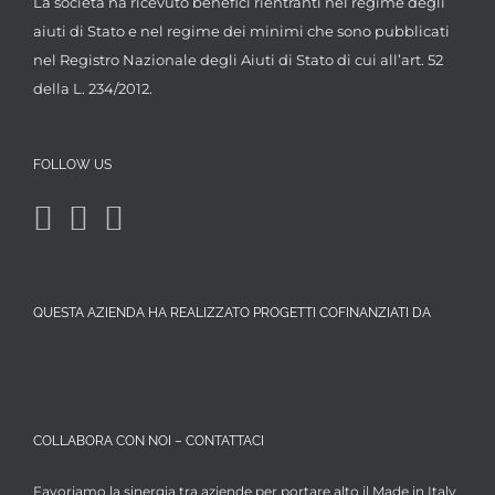
La società ha ricevuto benefici rientranti nel regime degli
aiuti di Stato e nel regime dei minimi che sono pubblicati
nel Registro Nazionale degli Aiuti di Stato di cui all’art. 52
della L. 234/2012.
FOLLOW US
QUESTA AZIENDA HA REALIZZATO PROGETTI COFINANZIATI DA
COLLABORA CON NOI – CONTATTACI
Favoriamo la sinergia tra aziende per portare alto il Made in Italy