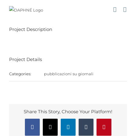
Salta
al
contenuto
Project Description
Project Details
Categories:
pubblicazioni su giornali
Share This Story, Choose Your Platform!
Facebook
X
LinkedIn
Tumblr
Pinterest