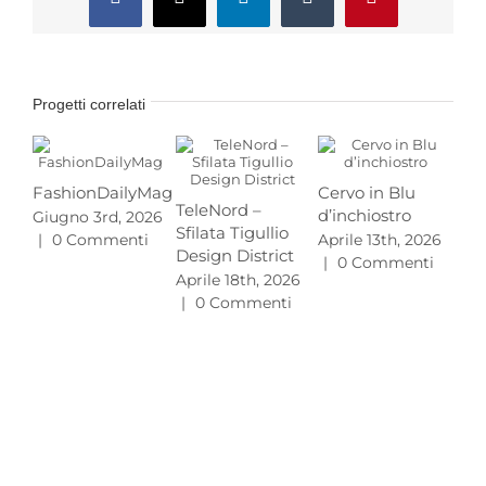
Facebook
X
LinkedIn
Tumblr
Pinterest
Progetti correlati
FashionDailyMag
Cervo in Blu
TeleNord –
d’inchiostro
Giugno 3rd, 2026
Pr
Sfilata Tigullio
|
0 Commenti
Aprile 13th, 2026
MA
Design District
|
0 Commenti
L’e
Aprile 18th, 2026
gu
|
0 Commenti
20
Mar
|