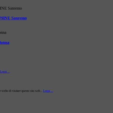
n DAPHNE Sanremo
donna
Leggi ...
r scelto di visitare questo sito web...
Leggi ...