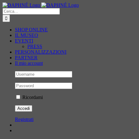
Salta
al
Cerca
contenuto
per:
SHOP ONLINE
IL MUSEO
EVENTI
PRESS
PERSONALIZZAZIONI
PARTNER
Il mio account
Ricordami
Registrati