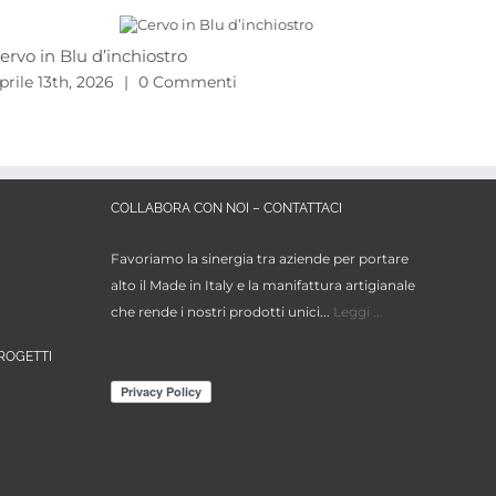
ervo in Blu d’inchiostro
Proj
2026
prile 13th, 2026
|
0 Commenti
Marzo
COLLABORA CON NOI – CONTATTACI
Favoriamo la sinergia tra aziende per portare
alto il Made in Italy e la manifattura artigianale
che rende i nostri prodotti unici...
Leggi ...
ROGETTI