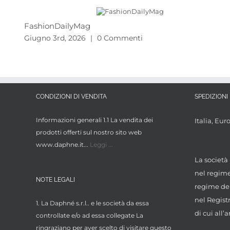
FashionDailyMag
Giugno 3rd, 2026
|
0 Commenti
CONDIZIONI DI VENDITA
SPEDIZIONI 
Informazioni generali 1.1 La vendita dei
Italia, Eur
prodotti offerti sul nostro sito web
www.daphne.it...
Leggi ...
La società 
nel regime 
NOTE LEGALI
regime dei
nel Regist
1. La Daphné s.r.l.. e le società da essa
di cui all’a
controllate e/o ad essa collegate La
ringraziano per aver scelto di visitare questo