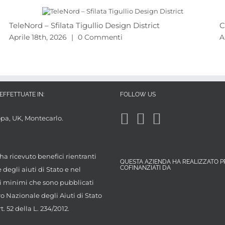
TeleNord – Sfilata Tigullio Design District
C
Aprile 18th, 2026
|
0 Commenti
A
EFFETTUATE IN:
FOLLOW US
opa, UK, Montecarlo.
ha ricevuto benefici rientranti
QUESTA AZIENDA HA REALIZZATO P
COFINANZIATI DA
degli aiuti di Stato e nel
 minimi che sono pubblicati
ro Nazionale degli Aiuti di Stato
rt. 52 della L. 234/2012.