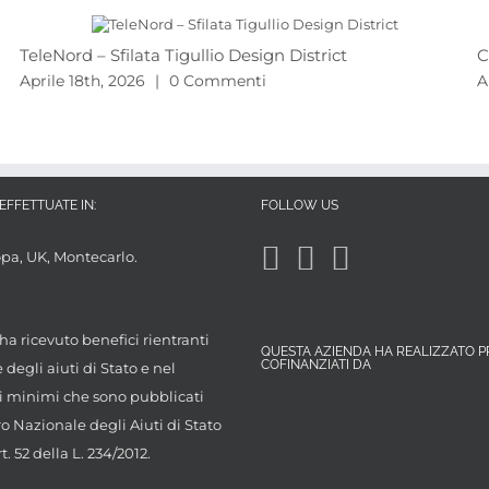
TeleNord – Sfilata Tigullio Design District
C
Aprile 18th, 2026
|
0 Commenti
A
EFFETTUATE IN:
FOLLOW US
opa, UK, Montecarlo.
ha ricevuto benefici rientranti
QUESTA AZIENDA HA REALIZZATO P
COFINANZIATI DA
degli aiuti di Stato e nel
 minimi che sono pubblicati
ro Nazionale degli Aiuti di Stato
rt. 52 della L. 234/2012.