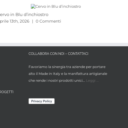
ervo in Blu d’inchiostro
Proj
2026
prile 13th, 2026
|
0 Commenti
Marzo
COLLABORA CON NOI – CONTATTACI
Favoriamo la sinergia tra aziende per portare
alto il Made in Italy e la manifattura artigianale
che rende i nostri prodotti unici...
Leggi ...
ROGETTI