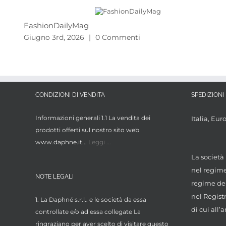
FashionDailyMag
Giugno 3rd, 2026
|
0 Commenti
CONDIZIONI DI VENDITA
SPEDIZIONI 
Informazioni generali 1.1 La vendita dei
Italia, Eur
prodotti offerti sul nostro sito web
www.daphne.it...
Leggi ...
La società 
nel regime 
NOTE LEGALI
regime dei
nel Regist
1. La Daphné s.r.l.. e le società da essa
di cui all’a
controllate e/o ad essa collegate La
ringraziano per aver scelto di visitare questo