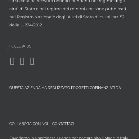
La società ha ricevuto benefici rientranti nel regime degli
aiuti di Stato e nel regime dei minimi che sono pubblicati
nel Registro Nazionale degli Aiuti di Stato di cui all’art. 52
della L. 234/2012.
FOLLOW US
QUESTA AZIENDA HA REALIZZATO PROGETTI COFINANZIATI DA
COLLABORA CON NOI – CONTATTACI
Favoriamo la sinergia tra aziende per portare alto il Made in Italy