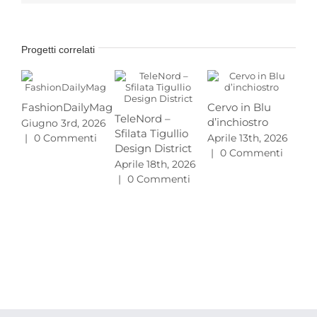
Progetti correlati
FashionDailyMag
Cervo in Blu
TeleNord –
d’inchiostro
Giugno 3rd, 2026
Pr
Sfilata Tigullio
|
0 Commenti
Aprile 13th, 2026
MA
Design District
|
0 Commenti
L’e
Aprile 18th, 2026
gu
|
0 Commenti
20
Mar
|