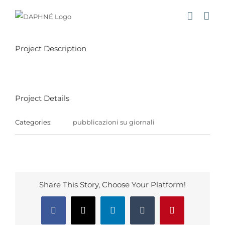
Salta
al
contenuto
Project Description
Project Details
Categories:
pubblicazioni su giornali
Share This Story, Choose Your Platform!
Facebook
X
LinkedIn
Tumblr
Pinterest