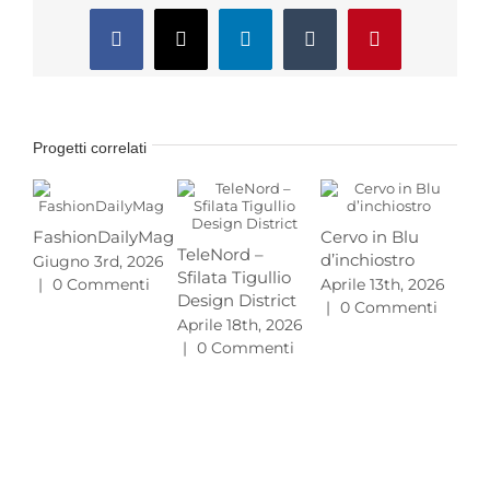
Facebook
X
LinkedIn
Tumblr
Pinterest
Progetti correlati
FashionDailyMag
Cervo in Blu
TeleNord –
d’inchiostro
Giugno 3rd, 2026
Pr
Sfilata Tigullio
|
0 Commenti
Aprile 13th, 2026
MA
Design District
|
0 Commenti
L’e
Aprile 18th, 2026
gu
|
0 Commenti
20
Mar
|