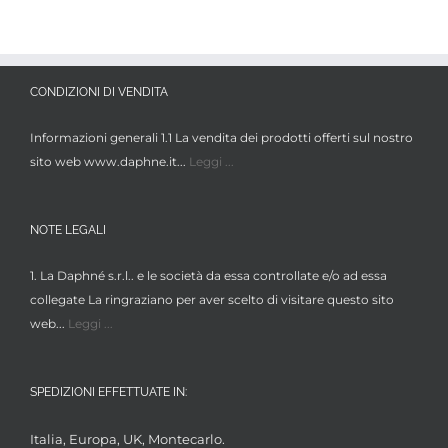
CONDIZIONI DI VENDITA
Informazioni generali 1.1 La vendita dei prodotti offerti sul nostro
sito web www.daphne.it...
Leggi ...
NOTE LEGALI
1. La Daphné s.r.l.. e le società da essa controllate e/o ad essa
collegate La ringraziano per aver scelto di visitare questo sito
web...
Leggi ...
SPEDIZIONI EFFETTUATE IN:
Italia, Europa, UK, Montecarlo.