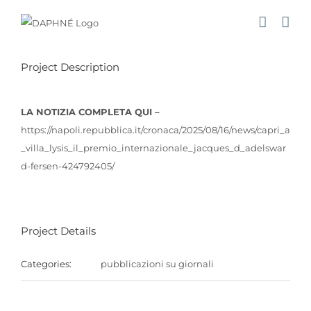
Salta
al
contenuto
Project Description
LA NOTIZIA COMPLETA QUI –
https://napoli.repubblica.it/cronaca/2025/08/16/news/capri_a
_villa_lysis_il_premio_internazionale_jacques_d_adelswar
d-fersen-424792405/
Project Details
Categories:
pubblicazioni su giornali