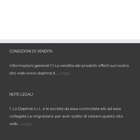
|
CONDIZIONI DI VENDITA
Informazioni generali 1.1 La vendita dei prodotti offerti sul nostro
sito web www.daphne.it...
Leggi ...
NOTE LEGALI
1. La Daphné s.r.l.. e le società da essa controllate e/o ad essa
collegate La ringraziano per aver scelto di visitare questo sito
web...
Leggi ...