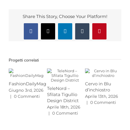
Share This Story, Choose Your Platform!
Facebook
X
LinkedIn
Tumblr
Pinterest
Progetti correlati
FashionDailyMag
Cervo in Blu
TeleNord –
d’inchiostro
Giugno 3rd, 2026
Pr
Sfilata Tigullio
|
0 Commenti
Aprile 13th, 2026
MA
Design District
|
0 Commenti
L’e
Aprile 18th, 2026
gu
|
0 Commenti
20
Mar