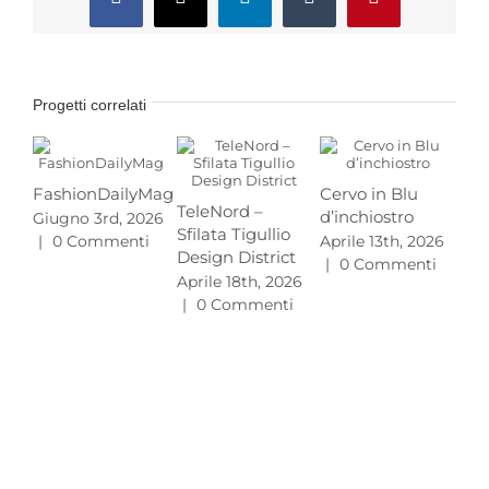
Facebook
X
LinkedIn
Tumblr
Pinterest
Progetti correlati
FashionDailyMag
Cervo in Blu
TeleNord –
d’inchiostro
Giugno 3rd, 2026
Pr
Sfilata Tigullio
|
0 Commenti
Aprile 13th, 2026
MA
Design District
|
0 Commenti
L’e
Aprile 18th, 2026
gu
|
0 Commenti
20
Mar
|