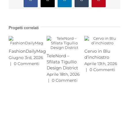
Facebook
X
LinkedIn
Tumblr
Pinterest
Progetti correlati
FashionDailyMag
Cervo in Blu
TeleNord –
d’inchiostro
Giugno 3rd, 2026
Pr
Sfilata Tigullio
|
0 Commenti
Aprile 13th, 2026
MA
Design District
|
0 Commenti
L’e
Aprile 18th, 2026
gu
|
0 Commenti
20
Mar
|