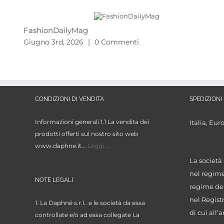
FashionDailyMag
Giugno 3rd, 2026
|
0 Commenti
CONDIZIONI DI VENDITA
SPEDIZIONI 
Informazioni generali 1.1 La vendita dei
Italia, Eur
prodotti offerti sul nostro sito web
www.daphne.it...
Leggi ...
La società 
nel regime 
NOTE LEGALI
regime dei
nel Regist
1. La Daphné s.r.l.. e le società da essa
di cui all’a
controllate e/o ad essa collegate La