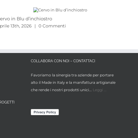
ervo in Blu d’inchiostro
Proj
2026
prile 13th, 2026
|
0 Commenti
Marzo
COLLABORA CON NOI – CONTATTACI
Favoriamo la sinergia tra aziende per portare
alto il Made in Italy e la manifattura artigianale
che rende i nostri prodotti unici...
Leggi ...
ROGETTI