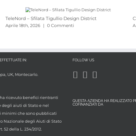
TeleNord – Sfilata Tigullio Design District
C
Aprile 18th, 2026
|
0 Commenti
A
EFFETTUATE IN:
FOLLOW US
opa, UK, Montecarlo.
ha ricevuto benefici rientranti
QUESTA AZIENDA HA REALIZZATO P
COFINANZIATI DA
degli aiuti di Stato e nel
 minimi che sono pubblicati
ro Nazionale degli Aiuti di Stato
rt. 52 della L. 234/2012.