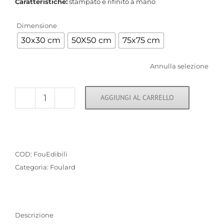
Caratteristiche:
stampato e rifinito a mano
Dimensione
30x30 cm
50X50 cm
75x75 cm
Annulla selezione
AGGIUNGI AL CARRELLO
Fiori
edibili
quantità
COD:
FouEdibili
Categoria:
Foulard
Descrizione