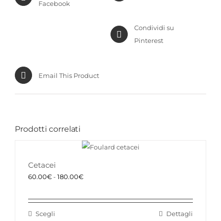
Facebook
Condividi su
Pinterest
Email This Product
Prodotti correlati
Cetacei
Fascia
60.00
€
-
180.00
€
di
prezzo:
Scegli
Dettagli
da
Questo