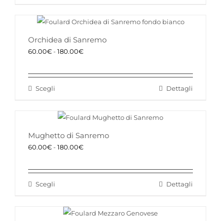
60.00€
prodotto
a
ha
180.00€
più
Orchidea di Sanremo
varianti.
Fascia
60.00
€
-
180.00
€
Le
di
opzioni
prezzo:
possono
Scegli
Dettagli
da
Questo
essere
60.00€
prodotto
scelte
a
ha
nella
180.00€
più
Mughetto di Sanremo
pagina
varianti.
Fascia
60.00
€
-
180.00
€
del
Le
di
prodotto
opzioni
prezzo:
possono
Scegli
Dettagli
da
Questo
essere
60.00€
prodotto
scelte
a
ha
nella