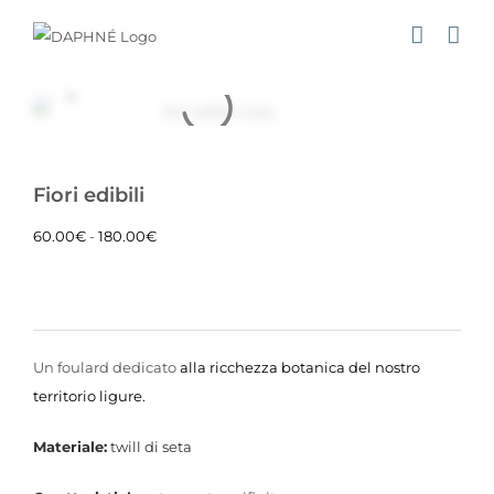
Salta
al
contenuto
Fiori edibili
Fascia
60.00
€
-
180.00
€
di
prezzo:
da
60.00€
Un foulard dedicato
alla ricchezza botanica del nostro
a
territorio ligure.
180.00€
Materiale:
twill di seta