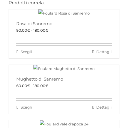
Prodotti correlati
Rosa di Sanremo
Fascia
90.00
€
-
180.00
€
di
prezzo:
Scegli
Dettagli
da
Questo
90.00€
prodotto
a
ha
180.00€
più
Mughetto di Sanremo
varianti.
Fascia
60.00
€
-
180.00
€
Le
di
opzioni
prezzo:
possono
Scegli
Dettagli
da
Questo
essere
60.00€
prodotto
scelte
a
ha
nella