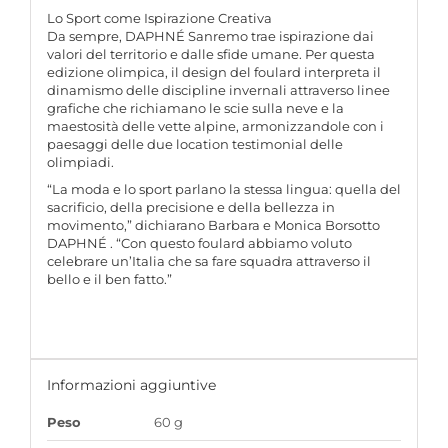
Lo Sport come Ispirazione Creativa
Da sempre, DAPHNÉ Sanremo trae ispirazione dai
valori del territorio e dalle sfide umane. Per questa
edizione olimpica, il design del foulard interpreta il
dinamismo delle discipline invernali attraverso linee
grafiche che richiamano le scie sulla neve e la
maestosità delle vette alpine, armonizzandole con i
paesaggi delle due location testimonial delle
olimpiadi.
“La moda e lo sport parlano la stessa lingua: quella del
sacrificio, della precisione e della bellezza in
movimento,” dichiarano Barbara e Monica Borsotto
DAPHNÉ . “Con questo foulard abbiamo voluto
celebrare un’Italia che sa fare squadra attraverso il
bello e il ben fatto.”
Informazioni aggiuntive
Peso
60 g