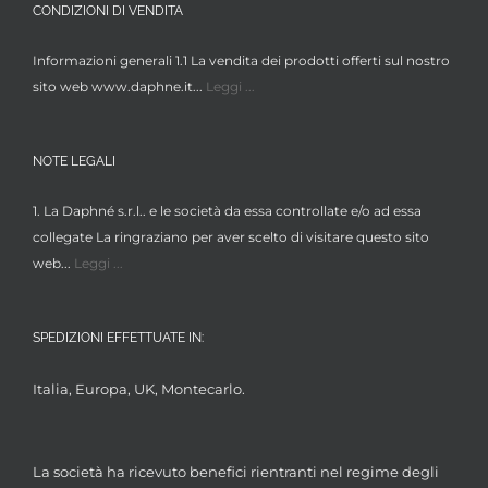
CONDIZIONI DI VENDITA
prodotto
opzioni
possono
Informazioni generali 1.1 La vendita dei prodotti offerti sul nostro
essere
sito web www.daphne.it...
Leggi ...
scelte
nella
NOTE LEGALI
pagina
del
1. La Daphné s.r.l.. e le società da essa controllate e/o ad essa
prodotto
collegate La ringraziano per aver scelto di visitare questo sito
web...
Leggi ...
SPEDIZIONI EFFETTUATE IN:
Italia, Europa, UK, Montecarlo.
La società ha ricevuto benefici rientranti nel regime degli