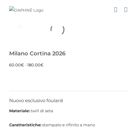
Salta
al
contenuto
Milano Cortina 2026
Fascia
60.00
€
-
180.00
€
di
prezzo:
da
60.00€
Nuovo esclusivo foulard
a
Materiale:
twill di seta
180.00€
Caratteristiche:
stampato e rifinito a mano