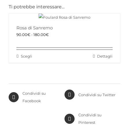
Ti potrebbe interessare…
Rosa di Sanremo
Fascia
90.00
€
-
180.00
€
di
prezzo:
Scegli
Dettagli
da
Questo
90.00€
prodotto
a
ha
180.00€
più
varianti.
Condividi su
Le
Condividi su Twitter
Facebook
opzioni
possono
Condividi su
essere
Pinterest
scelte