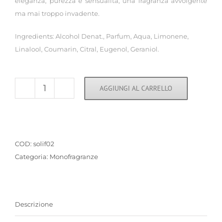
eleganza, purezza e sensualità, una fragranza avvolgente
ma mai troppo invadente.
Ingredients: Alcohol Denat., Parfum, Aqua, Limonene,
Linalool, Coumarin, Citral, Eugenol, Geraniol.
AGGIUNGI AL CARRELLO
Profumo
Rosa
di
Sanremo
COD:
solif02
quantità
Categoria:
Monofragranze
Descrizione