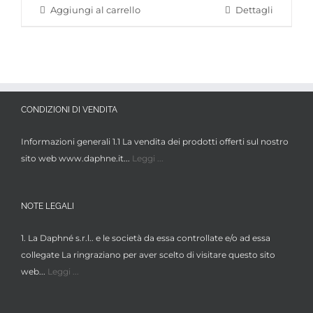
Aggiungi al carrello
Dettagli
CONDIZIONI DI VENDITA
Informazioni generali 1.1 La vendita dei prodotti offerti sul nostro
sito web www.daphne.it...
Leggi ...
NOTE LEGALI
1. La Daphné s.r.l.. e le società da essa controllate e/o ad essa
collegate La ringraziano per aver scelto di visitare questo sito
web...
Leggi ...