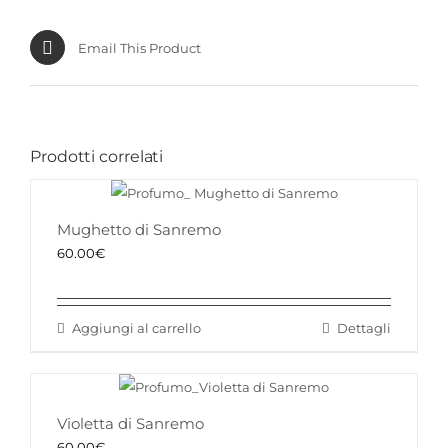
nella
pagina
Email This Product
del
prodotto
Prodotti correlati
Mughetto di Sanremo
60.00
€
Aggiungi al carrello
Dettagli
Violetta di Sanremo
60.00
€