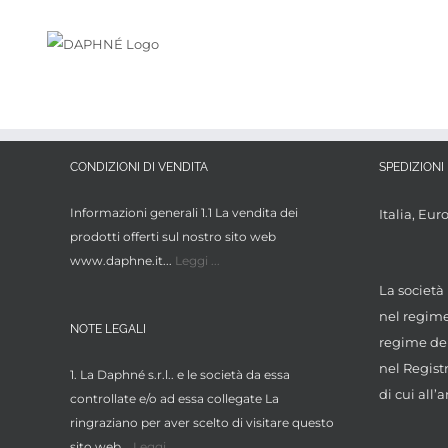
Salta
al
contenuto
CONDIZIONI DI VENDITA
SPEDIZIONI 
Informazioni generali 1.1 La vendita dei
Italia, Eur
prodotti offerti sul nostro sito web
www.daphne.it...
Leggi ...
La società 
nel regime 
NOTE LEGALI
regime dei
nel Regist
1. La Daphné s.r.l.. e le società da essa
di cui all’a
controllate e/o ad essa collegate La
ringraziano per aver scelto di visitare questo
sito web...
Leggi ...