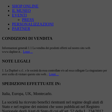
SHOP ONLINE
IL MUSEO
EVENTI
PRESS
PERSONALIZZAZIONI
PARTNER
CONDIZIONI DI VENDITA
Informazioni generali 1.1 La vendita dei prodotti offerti sul nostro sito web
www.daphne.it...
Leggi ...
NOTE LEGALI
1. La Daphné s.r.l.. e le società da essa controllate e/o ad essa collegate La ringraziano per
aver scelto di visitare questo sito web...
Leggi ...
SPEDIZIONI EFFETTUATE IN:
Italia, Europa, UK, Montecarlo.
La società ha ricevuto benefici rientranti nel regime degli aiuti di
Stato e nel regime dei minimi che sono pubblicati nel Registro
Nazionale degli Aiuti di Stato di cui all’art. 52 della L. 234/2012.