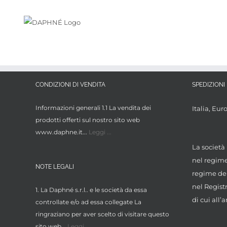
Salta
al
contenuto
CONDIZIONI DI VENDITA
SPEDIZIONI 
Informazioni generali 1.1 La vendita dei
Italia, Eur
prodotti offerti sul nostro sito web
www.daphne.it...
Leggi ...
La società 
nel regime 
NOTE LEGALI
regime dei
nel Regist
1. La Daphné s.r.l.. e le società da essa
di cui all’a
controllate e/o ad essa collegate La
ringraziano per aver scelto di visitare questo
sito web...
Leggi ...