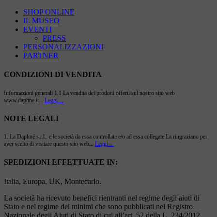
SHOP ONLINE
IL MUSEO
EVENTI
PRESS
PERSONALIZZAZIONI
PARTNER
CONDIZIONI DI VENDITA
Informazioni generali 1.1 La vendita dei prodotti offerti sul nostro sito web
www.daphne.it...
Leggi ...
NOTE LEGALI
1. La Daphné s.r.l.. e le società da essa controllate e/o ad essa collegate La ringraziano per
aver scelto di visitare questo sito web...
Leggi ...
SPEDIZIONI EFFETTUATE IN:
Italia, Europa, UK, Montecarlo.
La società ha ricevuto benefici rientranti nel regime degli aiuti di
Stato e nel regime dei minimi che sono pubblicati nel Registro
Nazionale degli Aiuti di Stato di cui all’art. 52 della L. 234/2012.