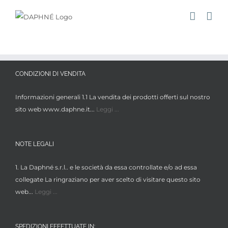
Salta
al
contenuto
CONDIZIONI DI VENDITA
Informazioni generali 1.1 La vendita dei prodotti offerti sul nostro
sito web www.daphne.it...
Leggi ...
NOTE LEGALI
1. La Daphné s.r.l.. e le società da essa controllate e/o ad essa
collegate La ringraziano per aver scelto di visitare questo sito
web...
Leggi ...
SPEDIZIONI EFFETTUATE IN: