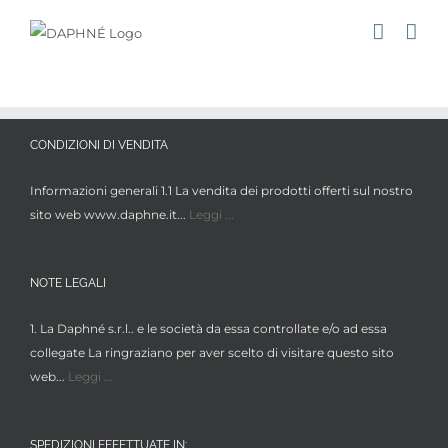
Salta
al
contenuto
CONDIZIONI DI VENDITA
Informazioni generali 1.1 La vendita dei prodotti offerti sul nostro
sito web www.daphne.it...
Leggi ...
NOTE LEGALI
1. La Daphné s.r.l.. e le società da essa controllate e/o ad essa
collegate La ringraziano per aver scelto di visitare questo sito
web...
Leggi ...
SPEDIZIONI EFFETTUATE IN: