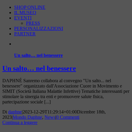
SHOP ONLINE
IL MUSEO
EVENTI
PRESS
PERSONALIZZAZIONI
PARTNER
Un salto… nel benessere
Un salto… nel benessere
DAPHNÉ Sanremo collabora al convegno "Un salto... nel
benessere" organizzato dall'Associazione Cuore in Movimento e
SIMIT (Società Italiana Malattie Infettive) Tematiche interessanti per
stimolare la sinergia tra enti e promuovere salute fisica,
partecipazione sociale [...]
Di
daphne
|
2023-12-29T11:29:14+01:00
Dicembre 18th,
2023
|
Mondo Daphne
,
News
|
0 Commenti
Continua a leggere