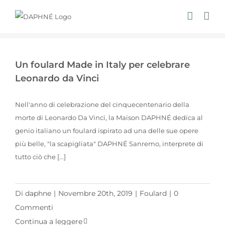
Salta
al
contenuto
Un foulard Made in Italy per celebrare Leonardo da Vinci
Un foulard Made in Italy per celebrare
Leonardo da Vinci
Nell'anno di celebrazione del cinquecentenario della
morte di Leonardo Da Vinci, la Maison DAPHNÉ dedica al
genio italiano un foulard ispirato ad una delle sue opere
più belle, "la scapigliata" DAPHNÉ Sanremo, interprete di
tutto ciò che [...]
Di
daphne
|
Novembre 20th, 2019
|
Foulard
|
0
Commenti
Continua a leggere