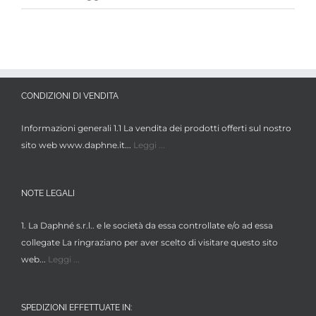
CONDIZIONI DI VENDITA
Informazioni generali 1.1 La vendita dei prodotti offerti sul nostro
sito web www.daphne.it...
Leggi ...
NOTE LEGALI
1. La Daphné s.r.l.. e le società da essa controllate e/o ad essa
collegate La ringraziano per aver scelto di visitare questo sito
web...
Leggi ...
SPEDIZIONI EFFETTUATE IN: