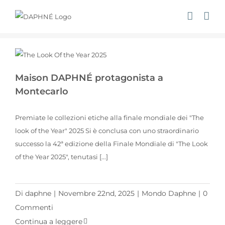
Salta
al
contenuto
Maison DAPHNÉ protagonista a
Montecarlo
Premiate le collezioni etiche alla finale mondiale dei "The
look of the Year" 2025 Si è conclusa con uno straordinario
successo la 42ª edizione della Finale Mondiale di "The Look
of the Year 2025", tenutasi [...]
Di
daphne
|
Novembre 22nd, 2025
|
Mondo Daphne
|
0
Commenti
Continua a leggere