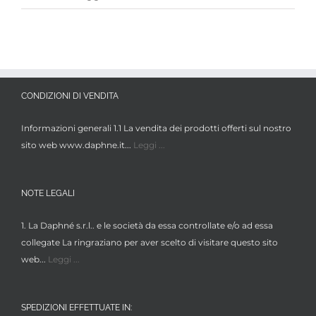
CONDIZIONI DI VENDITA
Informazioni generali 1.1 La vendita dei prodotti offerti sul nostro
sito web www.daphne.it...
Leggi ...
NOTE LEGALI
1. La Daphné s.r.l.. e le società da essa controllate e/o ad essa
collegate La ringraziano per aver scelto di visitare questo sito
web...
Leggi ...
SPEDIZIONI EFFETTUATE IN: