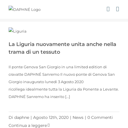
Salta
al
contenuto
La Liguria nuovamente unita anche nella trama di un tessuto
La Liguria nuovamente unita anche nella
trama di un tessuto
Il ponte Genova San Giorgio in una limited edition di
cravatte DAPHNÉ Sanremo Il nuovo ponte di Genova San
Giorgio inaugurato lunedì 3 Agosto 2020
ricollega idealmente tutta la Liguria da Ponente a Levante.
DAPHNÉ Sanremo ha inserito [...]
Di
daphne
|
Agosto 12th, 2020
|
News
|
0 Commenti
Continua a leggere