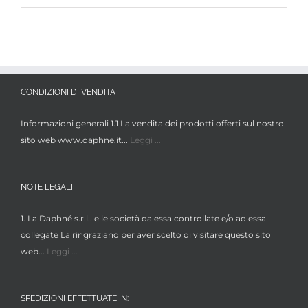
CONDIZIONI DI VENDITA
Informazioni generali 1.1 La vendita dei prodotti offerti sul nostro
sito web www.daphne.it...
Leggi ...
NOTE LEGALI
1. La Daphné s.r.l.. e le società da essa controllate e/o ad essa
collegate La ringraziano per aver scelto di visitare questo sito
web...
Leggi ...
SPEDIZIONI EFFETTUATE IN: