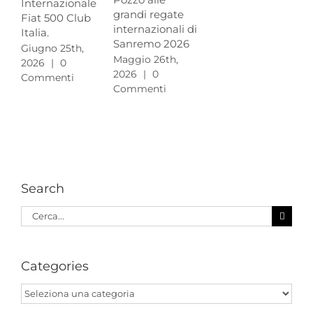
Internazionale
Pr
grandi regate
Fiat 500 Club
Gra
internazionali di
Italia.
Mag
Sanremo 2026
Giugno 25th,
20
Maggio 26th,
2026
|
0
Co
2026
|
0
Commenti
Commenti
Search
Cerca
per:
Categories
Categories