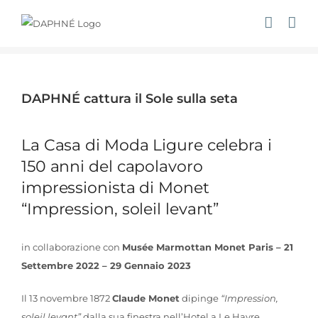
Salta
al
contenuto
Ingrandisci
immagine
DAPHNÉ cattura il Sole sulla seta
La Casa di Moda Ligure celebra i
150 anni del capolavoro
impressionista di Monet
“Impression, soleil levant”
in collaborazione con
Musée Marmottan Monet Paris –
21
Settembre 2022 – 29 Gennaio 2023
Il 13 novembre 1872
Claude Monet
dipinge
“Impression,
soleil levant”
dalla sua finestra nell’Hotel a Le Havre,