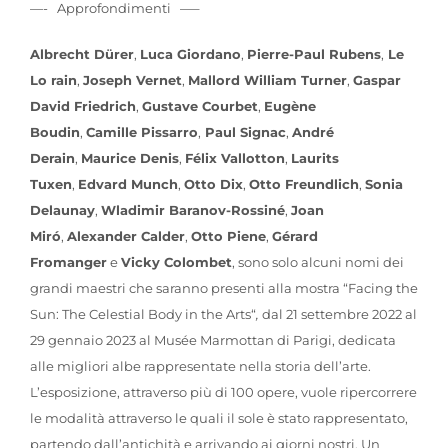
—- Approfondimenti —–
Albrecht Dürer
,
Luca Giordano
,
Pierre-Paul Rubens
,
Le
Lo rain
,
Joseph Vernet
,
Mallord William Turner
,
Gaspar
David Friedrich
,
Gustave Courbet
,
Eugène
Boudin
,
Camille Pissarro
,
Paul Signac
,
André
Derain
,
Maurice Denis
,
Félix Vallotton
,
Laurits
Tuxen
,
Edvard Munch
,
Otto Dix
,
Otto Freundlich
,
Sonia
Delaunay
,
Wladimir Baranov-Rossiné
,
Joan
Miró
,
Alexander Calder
,
Otto Piene
,
Gérard
Fromanger
e
Vicky Colombet
, sono solo alcuni nomi dei
grandi maestri che saranno presenti alla mostra “
Facing the
Sun: The Celestial Body in the Arts
“
,
dal 21 settembre 2022 al
29 gennaio 2023 al Musée Marmottan di Parigi, dedicata
alle migliori albe rappresentate nella storia dell’arte.
L’esposizione, attraverso più di 100 opere, vuole ripercorrere
le modalità attraverso le quali il sole è stato rappresentato,
partendo dall’antichità e arrivando ai giorni nostri. Un