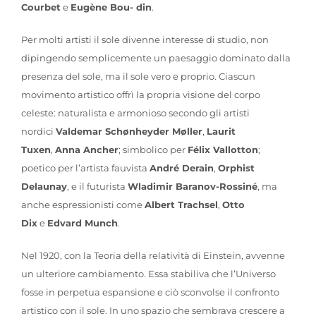
Courbet
e
Eugène Bou- din
.
Per molti artisti il sole divenne interesse di studio, non
dipingendo semplicemente un paesaggio dominato dalla
presenza del sole, ma il sole vero e proprio. Ciascun
movimento artistico offrì la propria visione del corpo
celeste: naturalista e armonioso secondo gli artisti
nordici
Valdemar Schønheyder Møller
,
Laurit
Tuxen
,
Anna Ancher
; simbolico per
Félix Vallotton
;
poetico per l’artista fauvista
André Derain
,
Orphist
Delaunay
, e il futurista
Wladimir Baranov-Rossiné
, ma
anche espressionisti come
Albert Trachsel
,
Otto
Dix
e
Edvard Munch
.
Nel 1920, con la Teoria della relatività di Einstein, avvenne
un ulteriore cambiamento. Essa stabiliva che l’Universo
fosse in perpetua espansione e ciò sconvolse il confronto
artistico con il sole. In uno spazio che sembrava crescere a