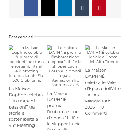
Facebook
X
LinkedIn
Tumblr
Pinterest
Post correlati
La Maison
DAPHNÉ
celebra le Vele
d’Epoca dell’Alto
La Maison
DA
La Maison
Tirreno
Daphné celebra
cel
DAPHNÉ
“Un mare di
ann
Maggio 18th,
premia
passioni” tra
del
2026
|
0
l’imbarcazione
storia e
ma
Commenti
d’epoca “Lilli” e
sostenibilità al
tra
la skipper Lucia
43° Meeting
Ran
Pozzo alle