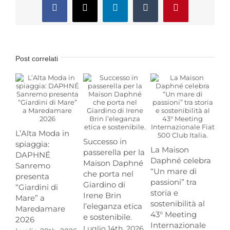
Facebook
X
LinkedIn
Tumblr
Pinterest
Post correlati
L’Alta Moda in
Successo in
Tr
spiaggia:
La Maison
passerella per la
Me
DAPHNÉ
Daphné celebra
Maison Daphné
Ci
Sanremo
“Un mare di
che porta nel
Ma
presenta
passioni” tra
Giardino di
DA
“Giardini di
storia e
Irene Brin
fou
Mare” a
sostenibilità al
l’eleganza etica
an
Maredamare
43° Meeting
e sostenibile.
Mo
2026
Internazionale
Luglio 14th, 2026
Giu