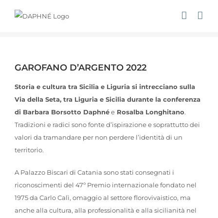
Salta
al
contenuto
Ingrandisci
immagine
GAROFANO D’ARGENTO 2022
Storia e cultura tra Sicilia e Liguria si intrecciano sulla
Via della Seta, tra Liguria e Sicilia durante la conferenza
di Barbara Borsotto Daphné
e
Rosalba Longhitano
.
Tradizioni e radici sono fonte d’ispirazione e soprattutto dei
valori da tramandare per non perdere l’identità di un
territorio.
A Palazzo Biscari di Catania sono stati consegnati i
riconoscimenti del 47º Premio internazionale fondato nel
1975 da Carlo Calì, omaggio al settore florovivaistico, ma
anche alla cultura, alla professionalità e alla sicilianità nel