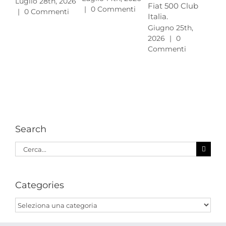
Luglio 28th, 2026
Fiat 500 Club
|
0 Commenti
20
|
0 Commenti
Italia.
Co
Giugno 25th,
2026
|
0
Commenti
Search
Cerca
per:
Categories
Categories