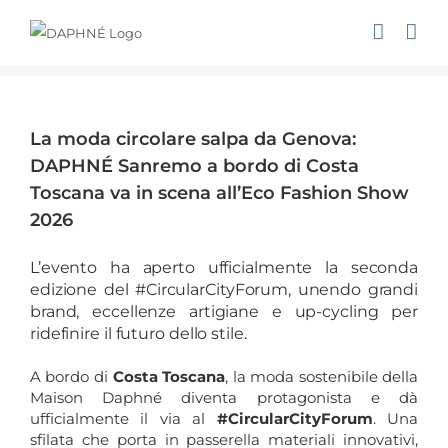
Salta
al
contenuto
Ingrandisci
immagine
La moda circolare salpa da Genova:
DAPHNÉ Sanremo a bordo di Costa
Toscana va in scena all’Eco Fashion Show
2026
L’evento ha aperto ufficialmente la seconda
edizione del #CircularCityForum, unendo grandi
brand, eccellenze artigiane e up-cycling per
ridefinire il futuro dello stile.
A bordo di
Costa Toscana
, la moda sostenibile della
Maison Daphné diventa protagonista e dà
ufficialmente il via al
#CircularCityForum
. Una
sfilata che porta in passerella materiali innovativi,