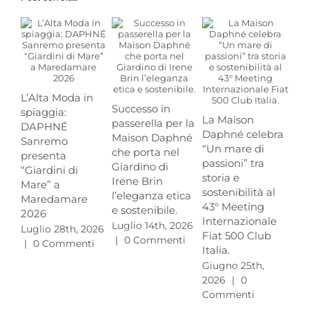
L’Alta Moda in
Successo in
Tr
spiaggia:
La Maison
passerella per la
Me
DAPHNÉ
Daphné celebra
Maison Daphné
Ci
Sanremo
“Un mare di
che porta nel
Ma
presenta
passioni” tra
Giardino di
DA
“Giardini di
storia e
Irene Brin
fou
Mare” a
sostenibilità al
l’eleganza etica
an
Maredamare
43° Meeting
e sostenibile.
Mo
2026
Internazionale
Luglio 14th, 2026
Giu
Luglio 28th, 2026
Fiat 500 Club
|
0 Commenti
20
|
0 Commenti
Italia.
Co
Giugno 25th,
2026
|
0
Commenti