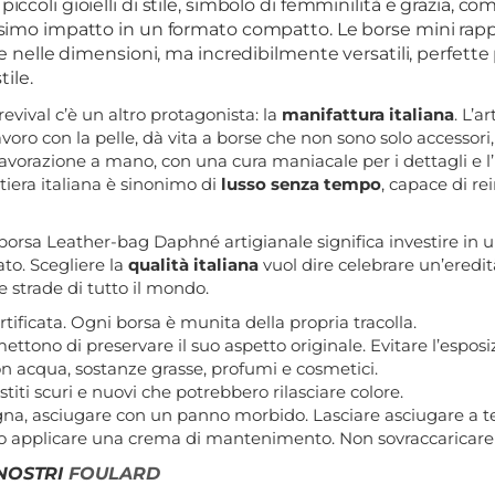
iccoli gioielli di stile, simbolo di femminilità e grazia, 
ssimo impatto in un formato compatto. Le borse mini rapp
ole nelle dimensioni, ma incredibilmente versatili, perfette
tile.
revival c’è un altro protagonista: la
manifattura italiana
. L’a
avoro con la pelle, dà vita a borse che non sono solo accessori
lavorazione a mano, con una cura maniacale per i dettagli e l’u
ttiera italiana è sinonimo di
lusso senza tempo
, capace di re
orsa Leather-bag Daphné artigianale significa investire in u
to. Scegliere la
qualità italiana
vuol dire celebrare un’eredità
e strade di tutto il mondo.
ertificata. Ogni borsa è munita della propria tracolla.
ettono di preservare il suo aspetto originale. Evitare l’esposiz
n acqua, sostanze grasse, profumi e cosmetici.
titi scuri e nuovi che potrebbero rilasciare colore.
bagna, asciugare con un panno morbido. Lasciare asciugare a
o applicare una crema di mantenimento. Non sovraccaricare 
 NOSTRI
FOULARD