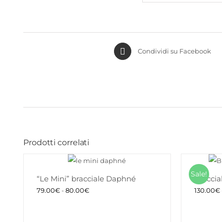
Condividi su Facebook
Prodotti correlati
Sale!
“Le Mini” bracciale Daphné
Braccia
Fascia
79.00
€
-
80.00
€
130.00
€
di
prezzo: