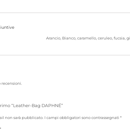
iuntive
Arancio, Bianco, caramello, ceruleo, fucsia, gia
 recensioni.
 primo “Leather-Bag DAPHNÉ”
ail non sarà pubblicato.
I campi obbligatori sono contrassegnati
*
*