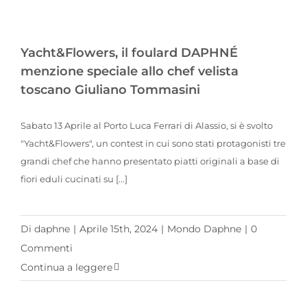
Yacht&Flowers, il foulard DAPHNÉ menzione speciale allo chef velista toscano Giuliano Tommasini
Yacht&Flowers, il foulard DAPHNÉ
menzione speciale allo chef velista
toscano Giuliano Tommasini
Sabato 13 Aprile al Porto Luca Ferrari di Alassio, si è svolto
"Yacht&Flowers", un contest in cui sono stati protagonisti tre
grandi chef che hanno presentato piatti originali a base di
fiori eduli cucinati su [...]
Di
daphne
|
Aprile 15th, 2024
|
Mondo Daphne
|
0
Commenti
Continua a leggere