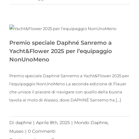
Premio speciale Daphné Sanremo a Yacht&Flower 2025 per l’equipaggio NonUnoMeno
Premio speciale Daphné Sanremo a
Yacht&Flower 2025 per l’equipaggio
NonUnoMeno
Premio speciale Daphné Sanremo a Yacht&Flower 2025 per
l'equipaggio NonUnoMeno La seconda edizione di Flauer
che unisce il piacere di navigare con quello della buona
tavola al molo di Alassio, dove DAPHNÉ Sanremo ha [...]
Di
daphne
|
Aprile 8th, 2025
|
Mondo Daphne
,
Museo
|
0 Commenti