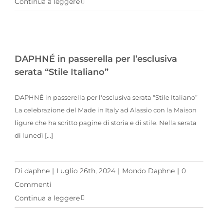
Continua a leggere
DAPHNÉ in passerella per l’esclusiva serata “Stile Italiano”
DAPHNÉ in passerella per l’esclusiva
serata “Stile Italiano”
DAPHNÉ in passerella per l'esclusiva serata “Stile Italiano”
La celebrazione del Made in Italy ad Alassio con la Maison
ligure che ha scritto pagine di storia e di stile. Nella serata
di lunedì [...]
Di
daphne
|
Luglio 26th, 2024
|
Mondo Daphne
|
0
Commenti
Continua a leggere