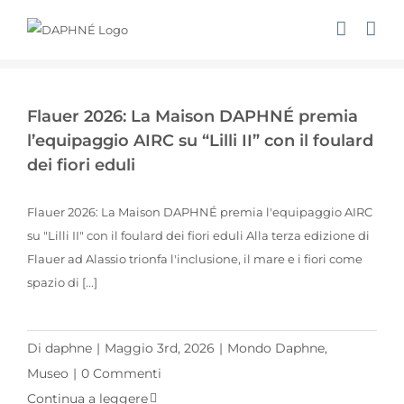
Salta
al
contenuto
Flauer 2026: La Maison DAPHNÉ premia l’equipaggio AIRC su “Lilli II” con il foulard dei fiori eduli
Flauer 2026: La Maison DAPHNÉ premia
l’equipaggio AIRC su “Lilli II” con il foulard
dei fiori eduli
Flauer 2026: La Maison DAPHNÉ premia l'equipaggio AIRC
su "Lilli II" con il foulard dei fiori eduli Alla terza edizione di
Flauer ad Alassio trionfa l'inclusione, il mare e i fiori come
spazio di [...]
Di
daphne
|
Maggio 3rd, 2026
|
Mondo Daphne
,
Museo
|
0 Commenti
Continua a leggere