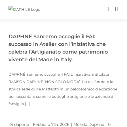
Salta
al
contenuto
DAPHNÉ Sanremo accoglie il FAI: successo in Atelier con l’iniziativa che celebra l’Artigianato come patrimonio vivente del Made in Italy.
DAPHNÉ Sanremo accoglie il FAI:
successo in Atelier con l’iniziativa che
celebra l’Artigianato come patrimonio
vivente del Made in Italy.
DAPHNÉ Sanremo accoglie il FAI L’iniziativa, intitolata
“MAISON DAPHNÉ: NON SOLO MODA”, ha trasformato la
storica sede di via Matteotti in un palcoscenico d’eccezione
per raccontare come le botteghe artigiane e le aziende di
famiglia [...]
Di
daphne
|
Febbraio 7th, 2026
|
Mondo Daphne
|
0