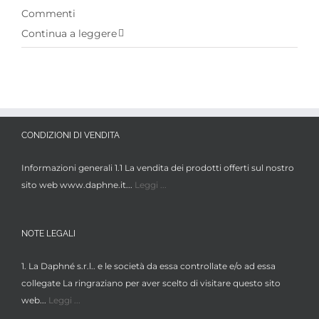
Commenti
Continua a leggere
CONDIZIONI DI VENDITA
Informazioni generali 1.1 La vendita dei prodotti offerti sul nostro
sito web www.daphne.it...
Leggi ...
NOTE LEGALI
1. La Daphné s.r.l.. e le società da essa controllate e/o ad essa
collegate La ringraziano per aver scelto di visitare questo sito
web...
Leggi ...