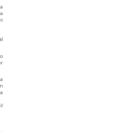
la
la
ni
al
no
er
la
un
ma
il