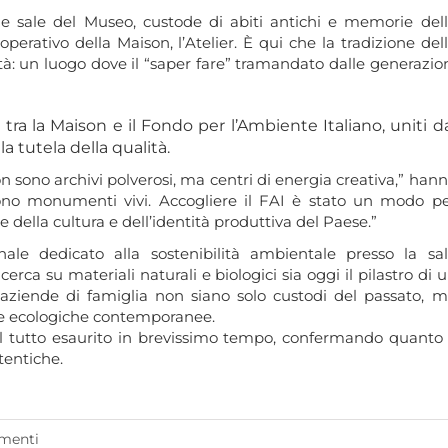
o le sale del Museo, custode di abiti antichi e memorie del
rativo della Maison, l’Atelier. È qui che la tradizione del
ità: un luogo dove il “saper fare” tramandato dalle generazio
 tra la Maison e il Fondo per l’Ambiente Italiano, uniti d
 tutela della qualità.
sono archivi polverosi, ma centri di energia creativa,” han
no monumenti vivi. Accogliere il FAI è stato un modo p
e della cultura e dell’identità produttiva del Paese.”
ale dedicato alla sostenibilità ambientale presso la sa
erca su materiali naturali e biologici sia oggi il pilastro di 
e aziende di famiglia non siano solo custodi del passato, 
ide ecologiche contemporanee.
 il tutto esaurito in brevissimo tempo, confermando quanto 
tentiche.
menti