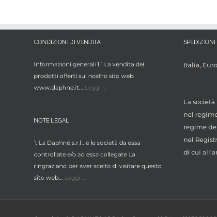
CONDIZIONI DI VENDITA
SPEDIZIONI 
Informazioni generali 1.1 La vendita dei
Italia, Eur
prodotti offerti sul nostro sito web
www.daphne.it...
Leggi ...
La società 
nel regime 
NOTE LEGALI
regime dei
nel Regist
1. La Daphné s.r.l.. e le società da essa
di cui all’a
controllate e/o ad essa collegate La
ringraziano per aver scelto di visitare questo
sito web...
Leggi ...