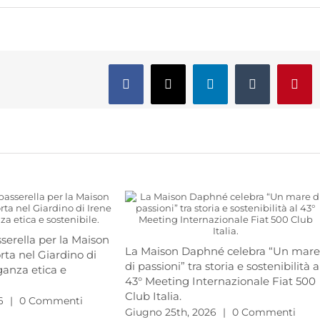
Facebook
X
LinkedIn
Tumblr
Pinte
serella per la Maison
La Maison Daphné celebra “Un mar
ta nel Giardino di
di passioni” tra storia e sostenibilità a
eganza etica e
43° Meeting Internazionale Fiat 500
Club Italia.
6
|
0 Commenti
Giugno 25th, 2026
|
0 Commenti