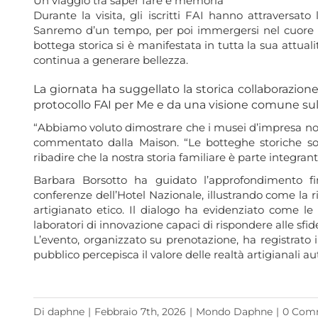
Un viaggio tra saper fare e memoria
Durante la visita, gli iscritti FAI hanno attraversat
Sanremo d’un tempo, per poi immergersi nel cuore ope
bottega storica si è manifestata in tutta la sua attual
continua a generare bellezza.
La giornata ha suggellato la storica collaborazione
protocollo FAI per Me e da una visione comune sulla
“Abbiamo voluto dimostrare che i musei d’impresa non 
commentato dalla Maison. “Le botteghe storiche so
ribadire che la nostra storia familiare è parte integrant
Barbara Borsotto ha guidato l’approfondimento fin
conferenze dell’Hotel Nazionale, illustrando come la ric
artigianato etico. Il dialogo ha evidenziato come l
laboratori di innovazione capaci di rispondere alle sf
L’evento, organizzato su prenotazione, ha registrato
pubblico percepisca il valore delle realtà artigianali au
Di
daphne
|
Febbraio 7th, 2026
|
Mondo Daphne
|
0 Com