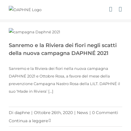
Salta
al
contenuto
Sanremo e la Riviera dei fiori negli scatti della nuova campagna DAPHNÉ 2021
Sanremo e la Riviera dei fiori negli scatti
della nuova campagna DAPHNÉ 2021
Sanremo e la Riviera dei fiori nella nuova campagna
DAPHNÉ 2021 e Ottobre Rosa, a favore del mese della
prevenzione Campagna Nastro Rosa della LILT. DAPHNÉ il
suo ‘Made in Riviera’ [...]
Di
daphne
|
Ottobre 26th, 2020
|
News
|
0 Commenti
Continua a leggere