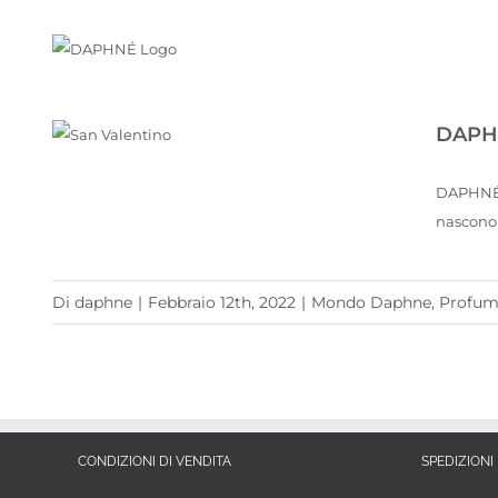
Salta
al
contenuto
DAPHN
DAPHNÉ celebra l’amore… con la regina dei fiori
DAPHNÉ c
nascono 
Di
daphne
|
Febbraio 12th, 2022
|
Mondo Daphne
,
Profum
CONDIZIONI DI VENDITA
SPEDIZIONI 