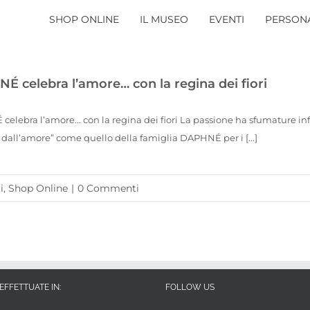
SHOP ONLINE
IL MUSEO
EVENTI
PERSONA
É celebra l’amore… con la regina dei fiori
elebra l’amore... con la regina dei fiori La passione ha sfumature infi
dall’amore” come quello della famiglia DAPHNÉ per i [...]
i
,
Shop Online
|
0 Commenti
EFFETTUATE IN:
FOLLOW US