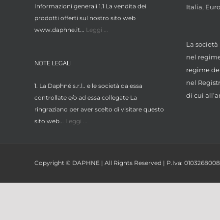
Informazioni generali 1.1 La vendita dei
Italia, Eur
prodotti offerti sul nostro sito web
www.daphne.it...
Leggi ...
La società 
nel regime 
NOTE LEGALI
regime dei
nel Regist
1. La Daphné s.r.l.. e le società da essa
di cui all’a
controllate e/o ad essa collegate La
ringraziano per aver scelto di visitare questo
sito web...
Leggi ...
Copyright © DAPHNE | All Rights Reserved | P.Iva: 01032680