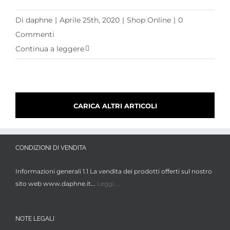
Di
daphne
|
Aprile 25th, 2020
|
Shop Online
|
0
Commenti
Continua a leggere
CARICA ALTRI ARTICOLI
CONDIZIONI DI VENDITA
Informazioni generali 1.1 La vendita dei prodotti offerti sul nostro
sito web www.daphne.it...
Leggi ...
NOTE LEGALI