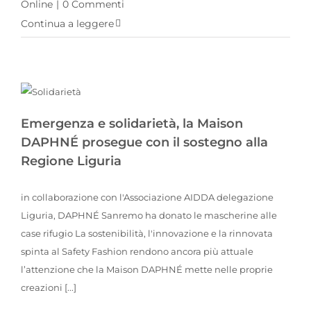
Online
|
0 Commenti
Continua a leggere
Emergenza e solidarietà, la Maison DAPHNÉ prosegue con il sostegno alla Regione Liguria
Emergenza e solidarietà, la Maison
DAPHNÉ prosegue con il sostegno alla
Regione Liguria
in collaborazione con l'Associazione AIDDA delegazione
Liguria, DAPHNÉ Sanremo ha donato le mascherine alle
case rifugio La sostenibilità, l'innovazione e la rinnovata
spinta al Safety Fashion rendono ancora più attuale
l’attenzione che la Maison DAPHNÉ mette nelle proprie
creazioni [...]