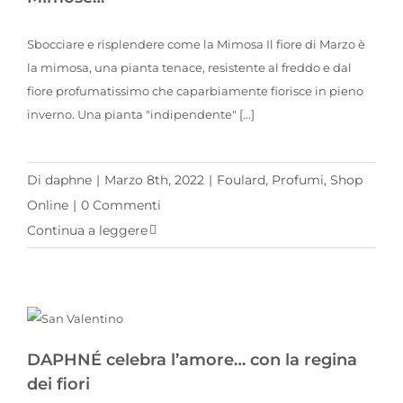
Sbocciare e risplendere come la Mimosa Il fiore di Marzo è
la mimosa, una pianta tenace, resistente al freddo e dal
fiore profumatissimo che caparbiamente fiorisce in pieno
inverno. Una pianta "indipendente" [...]
Di
daphne
|
Marzo 8th, 2022
|
Foulard
,
Profumi
,
Shop
Online
|
0 Commenti
Continua a leggere
DAPHNÉ celebra l’amore… con la regina dei fiori
DAPHNÉ celebra l’amore… con la regina
dei fiori