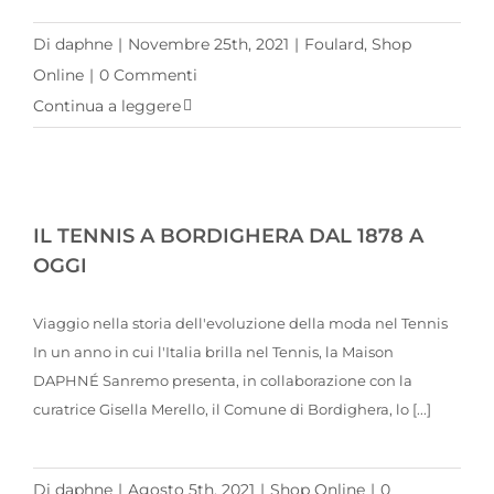
Di
daphne
|
Novembre 25th, 2021
|
Foulard
,
Shop
Online
|
0 Commenti
Continua a leggere
IL TENNIS A BORDIGHERA DAL 1878 A OGGI
IL TENNIS A BORDIGHERA DAL 1878 A
OGGI
Viaggio nella storia dell'evoluzione della moda nel Tennis
In un anno in cui l'Italia brilla nel Tennis, la Maison
DAPHNÉ Sanremo presenta, in collaborazione con la
curatrice Gisella Merello, il Comune di Bordighera, lo [...]
Di
daphne
|
Agosto 5th, 2021
|
Shop Online
|
0