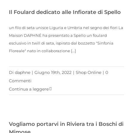
Il Foulard dedicato alle Infiorate di Spello
un filo di seta unisce Liguria e Umbria nel segno dei fiori La
Maison DAPHNÉ ha presentato a Spello un foulard
esclusivo in twill di seta, ispirato dal bozzetto "Sinfonia
Floreale" nato in collaborazione [...]
Di
daphne
|
Giugno 19th, 2022
|
Shop Online
|
0
Commenti
Continua a leggere
Vogliamo portarvi in Riviera tra i Boschi di Mimose…
Vogliamo portarvi in Riviera tra i Boschi di
Mimose…