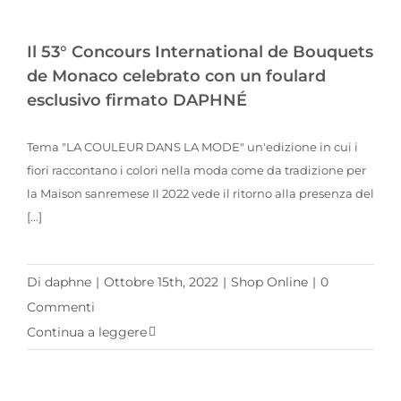
Il 53° Concours International de Bouquets de Monaco celebrato con un foulard esclusivo firmato DAPHNÉ
Il 53° Concours International de Bouquets
de Monaco celebrato con un foulard
esclusivo firmato DAPHNÉ
Tema "LA COULEUR DANS LA MODE" un'edizione in cui i
fiori raccontano i colori nella moda come da tradizione per
la Maison sanremese Il 2022 vede il ritorno alla presenza del
[...]
Di
daphne
|
Ottobre 15th, 2022
|
Shop Online
|
0
Commenti
Continua a leggere