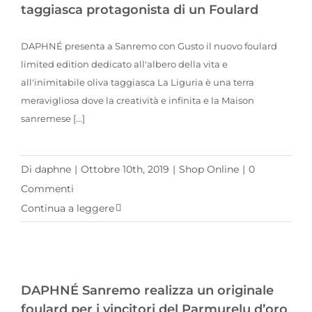
taggiasca protagonista di un Foulard
DAPHNÉ presenta a Sanremo con Gusto il nuovo foulard
limited edition dedicato all'albero della vita e
all'inimitabile oliva taggiasca La Liguria è una terra
meravigliosa dove la creatività e infinita e la Maison
sanremese [...]
Di
daphne
|
Ottobre 10th, 2019
|
Shop Online
|
0
Commenti
Continua a leggere
DAPHNÉ Sanremo realizza un originale foulard per i vincitori del Parmurelu d’oro
DAPHNÉ Sanremo realizza un originale
foulard per i vincitori del Parmurelu d’oro