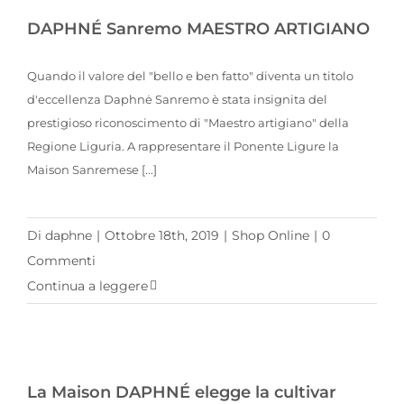
DAPHNÉ Sanremo MAESTRO ARTIGIANO
Quando il valore del "bello e ben fatto" diventa un titolo
d'eccellenza Daphnė Sanremo è stata insignita del
prestigioso riconoscimento di "Maestro artigiano" della
Regione Liguria. A rappresentare il Ponente Ligure la
Maison Sanremese [...]
Di
daphne
|
Ottobre 18th, 2019
|
Shop Online
|
0
Commenti
Continua a leggere
La Maison DAPHNÉ elegge la cultivar taggiasca protagonista di un Foulard
La Maison DAPHNÉ elegge la cultivar