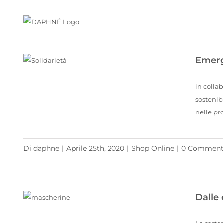
Salta
al
contenuto
Emerg
Emergenza e solidarietà, la Maison DAPHNÉ prosegue con il sostegno alla Regione Liguria
in colla
sostenib
nelle pro
Di
daphne
|
Aprile 25th, 2020
|
Shop Online
|
0 Comment
Dalle 
Dalle creazioni dell’alta moda alla produzione di mascherine