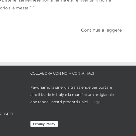
 L'atelier sanremese non si ferma e si reinventa in nome
o si è messa [...]
Continua a leggere
COLLABORA CON NOI – CONTATTACI
Favoriamo la sinergia tra aziende per portare
alto il Made in Italy e la manifattura artigianale
che rende i nostri prodotti unici...
Leggi ...
ROGETTI