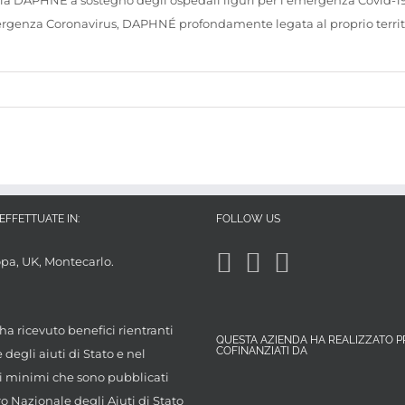
ria DAPHNÉ a sostegno degli ospedali liguri per l'emergenza Covid-19
rgenza Coronavirus, DAPHNÉ profondamente legata al proprio territori
EFFETTUATE IN:
FOLLOW US
opa, UK, Montecarlo.
ha ricevuto benefici rientranti
QUESTA AZIENDA HA REALIZZATO P
COFINANZIATI DA
degli aiuti di Stato e nel
 minimi che sono pubblicati
ro Nazionale degli Aiuti di Stato