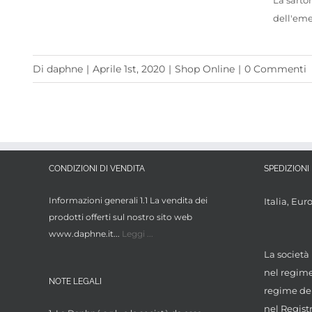
La sarto
dell'eme
Di
daphne
|
Aprile 1st, 2020
|
Shop Online
|
0 Commenti
CONDIZIONI DI VENDITA
SPEDIZIONI 
Informazioni generali 1.1 La vendita dei
Italia, Eur
prodotti offerti sul nostro sito web
www.daphne.it...
Leggi ...
La società 
nel regime 
NOTE LEGALI
regime dei
nel Regist