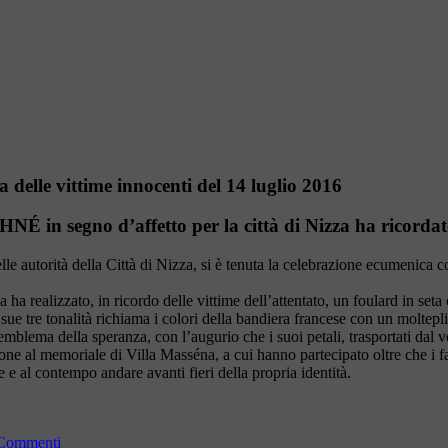
 delle vittime innocenti del 14 luglio 2016
HNÉ in segno d’affetto per la città di Nizza ha ricord
le autorità della Città di Nizza, si è tenuta la celebrazione ecumenica c
realizzato, in ricordo delle vittime dell’attentato, un foulard in seta 
ue tre tonalità richiama i colori della bandiera francese con un molteplice
emblema della speranza, con l’augurio che i suoi petali, trasportati dal 
 al memoriale di Villa Masséna, a cui hanno partecipato oltre che i famil
 e al contempo andare avanti fieri della propria identità.
Commenti