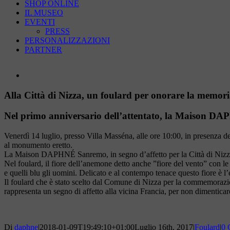
SHOP ONLINE
IL MUSEO
EVENTI
PRESS
PERSONALIZZAZIONI
PARTNER
Ingrandisci
immagine
Alla Città di Nizza, un foulard per onorare la memoria
Nel primo anniversario dell’attentato, la Maison DAP
Venerdì 14 luglio, presso Villa Masséna, alle ore 10:00, in presenza del
al monumento eretto.
La Maison DAPHNÉ Sanremo, in segno d’affetto per la Città di Nizza ha 
Nel foulard, il fiore dell’anemone detto anche ”fiore del vento” con le s
e quelli blu gli uomini. Delicato e al contempo tenace questo fiore è l’
Il foulard che è stato scelto dal Comune di Nizza per la commemorazione
rappresenta un segno di affetto alla vicina Francia, per non dimenticare
Di
daphne
|
2018-01-09T19:49:10+01:00
Luglio 16th, 2017
|
Foulard
|
0 