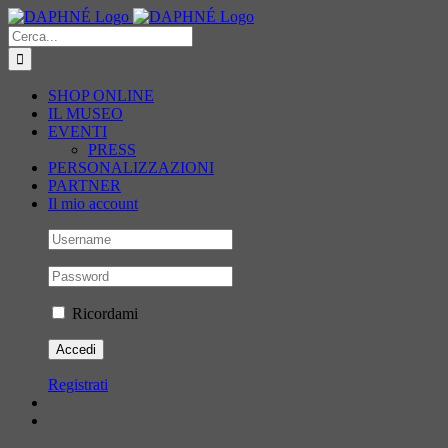
Salta
al
Cerca
contenuto
per:
SHOP ONLINE
IL MUSEO
EVENTI
PRESS
PERSONALIZZAZIONI
PARTNER
Il mio account
Ricordami
Registrati