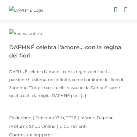
Salta
al
contenuto
DAPHNÉ celebra l’amore… con la regina dei fiori
DAPHNÉ celebra l’amore… con la regina
dei fiori
DAPHNÉ celebra l’amore... con la regina dei fiori La
passione ha sfumature infinite, come i profumi dei fiori di
Sanremo “Tutte le cose belle nascono dall’amore” come
quello della famiglia DAPHNÉ per i [...]
Di
daphne
|
Febbraio 12th, 2022
|
Mondo Daphne
,
Profumi
,
Shop Online
|
0 Commenti
Continua a leggere