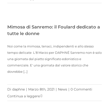
Mimosa di Sanremo: il Foulard dedicato a tutte le donne
Mimosa di Sanremo: il Foulard dedicato a
tutte le donne
Noi come la mimosa, tenaci, indipendenti e allo stesso
tempo delicate L'8 Marzo per DAPHNÉ Sanremo non è solo
una giornata dal piatto significato edonistico e
commerciale. E' una giornata dal valore storico che
dovrebbe [...]
Di
daphne
|
Marzo 8th, 2021
|
News
|
0 Commenti
Continua a leggere