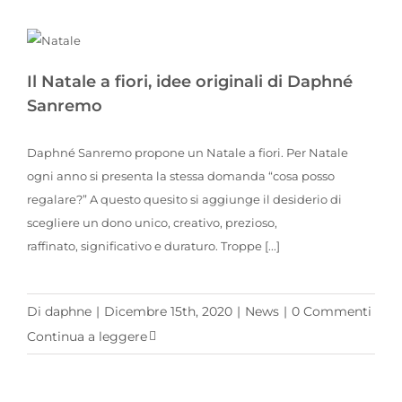
Il Natale a fiori, idee originali di Daphné Sanremo
Il Natale a fiori, idee originali di Daphné
Sanremo
Daphné Sanremo propone un Natale a fiori. Per Natale
ogni anno si presenta la stessa domanda “cosa posso
regalare?” A questo quesito si aggiunge il desiderio di
scegliere un dono unico, creativo, prezioso,
raffinato, significativo e duraturo. Troppe [...]
Di
daphne
|
Dicembre 15th, 2020
|
News
|
0 Commenti
Continua a leggere