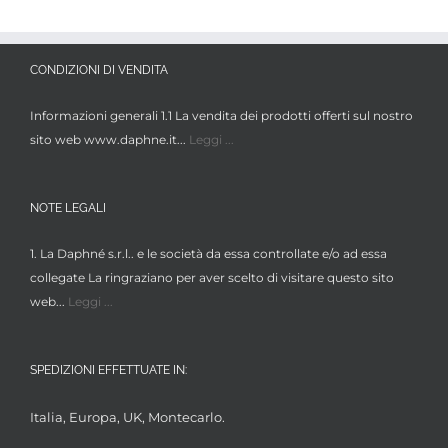
CONDIZIONI DI VENDITA
Informazioni generali 1.1 La vendita dei prodotti offerti sul nostro
sito web www.daphne.it...
Leggi ...
NOTE LEGALI
1. La Daphné s.r.l.. e le società da essa controllate e/o ad essa
collegate La ringraziano per aver scelto di visitare questo sito
web...
Leggi ...
SPEDIZIONI EFFETTUATE IN:
Italia, Europa, UK, Montecarlo.