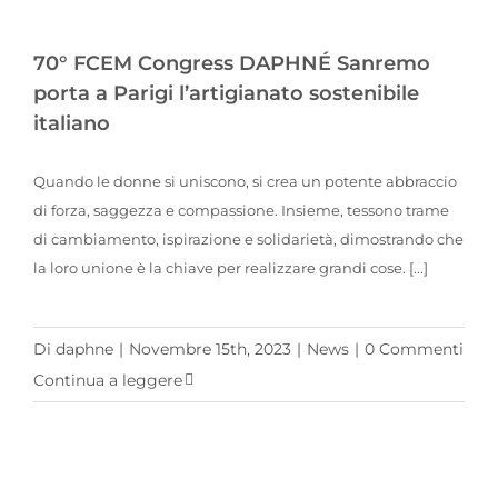
70° FCEM Congress DAPHNÉ Sanremo porta a Parigi l’artigianato sostenibile italiano
70° FCEM Congress DAPHNÉ Sanremo
porta a Parigi l’artigianato sostenibile
italiano
Quando le donne si uniscono, si crea un potente abbraccio
di forza, saggezza e compassione. Insieme, tessono trame
di cambiamento, ispirazione e solidarietà, dimostrando che
la loro unione è la chiave per realizzare grandi cose. [...]
Di
daphne
|
Novembre 15th, 2023
|
News
|
0 Commenti
Continua a leggere
DAPHNÉ Sanremo e il mito delle donne di Mucha sulla seta