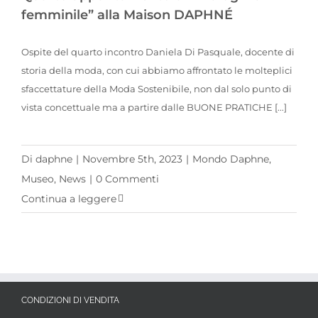
femminile” alla Maison DAPHNÉ
Ospite del quarto incontro Daniela Di Pasquale, docente di
storia della moda, con cui abbiamo affrontato le molteplici
sfaccettature della Moda Sostenibile, non dal solo punto di
vista concettuale ma a partire dalle BUONE PRATICHE [...]
Di
daphne
|
Novembre 5th, 2023
|
Mondo Daphne
,
Museo
,
News
|
0 Commenti
Continua a leggere
CONDIZIONI DI VENDITA