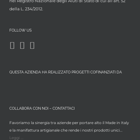
nel Registro Nazionale degli Aiuti di Stato di cui all’art. 52
della L. 234/2012.
FOLLOW US
QUESTA AZIENDA HA REALIZZATO PROGETTI COFINANZIATI DA
COLLABORA CON NOI – CONTATTACI
Favoriamo la sinergia tra aziende per portare alto il Made in Italy
e la manifattura artigianale che rende i nostri prodotti unici...
Leggi ...