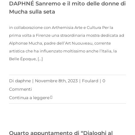
DAPHNÉ Sanremo e il mito delle donne di
Mucha sulla seta
in collaborazione con Arthemisia Arte e Cultura Per la
prima volta a Firenze una straordinaria mostra dedicata ad
Alphonse Mucha, padre dell’Art Nuouveau, corrente
artistica che ha influenzato moltissimo anche l’Italia, la
Belle Époque, [...]
Di
daphne
|
Novembre 8th, 2023
|
Foulard
|
0
Commenti
Continua a leggere
Quarto appuntamento di “Dialoghi al femminile” alla Maison DAPHNÉ
Quarto appuntamento di “Dialoghi al