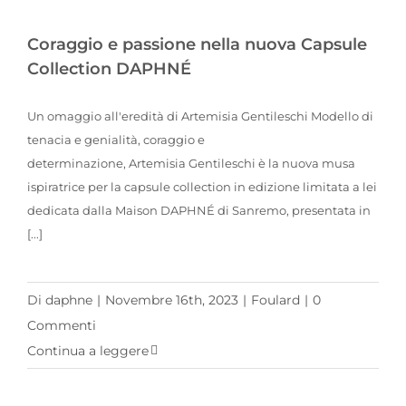
Coraggio e passione nella nuova Capsule Collection DAPHNÉ
Coraggio e passione nella nuova Capsule
Collection DAPHNÉ
Un omaggio all'eredità di Artemisia Gentileschi Modello di
tenacia e genialità, coraggio e
determinazione, Artemisia Gentileschi è la nuova musa
ispiratrice per la capsule collection in edizione limitata a lei
dedicata dalla Maison DAPHNÉ di Sanremo, presentata in
[...]
Di
daphne
|
Novembre 16th, 2023
|
Foulard
|
0
Commenti
Continua a leggere