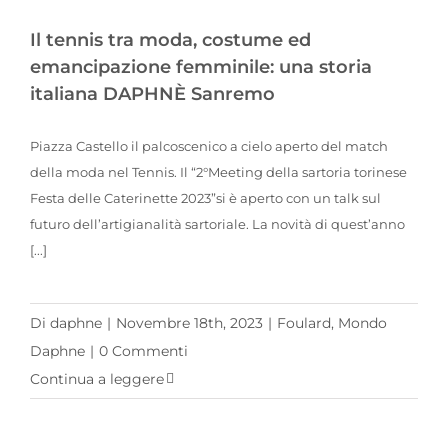
Il tennis tra moda, costume ed emancipazione femminile: una storia italiana DAPHNÈ Sanremo
Il tennis tra moda, costume ed
emancipazione femminile: una storia
italiana DAPHNÈ Sanremo
Piazza Castello il palcoscenico a cielo aperto del match
della moda nel Tennis. Il “2°Meeting della sartoria torinese
Festa delle Caterinette 2023”si è aperto con un talk sul
futuro dell’artigianalità sartoriale. La novità di quest’anno
[...]
Di
daphne
|
Novembre 18th, 2023
|
Foulard
,
Mondo
Daphne
|
0 Commenti
Continua a leggere