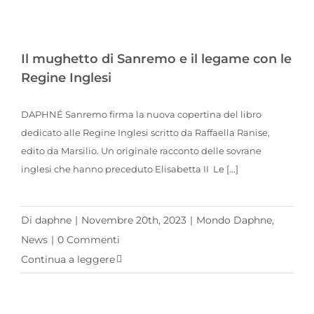
Il mughetto di Sanremo e il legame con le Regine Inglesi
Il mughetto di Sanremo e il legame con le
Regine Inglesi
DAPHNÉ Sanremo firma la nuova copertina del libro
dedicato alle Regine Inglesi scritto da Raffaella Ranise,
edito da Marsilio. Un originale racconto delle sovrane
inglesi che hanno preceduto Elisabetta II Le [...]
Di
daphne
|
Novembre 20th, 2023
|
Mondo Daphne
,
News
|
0 Commenti
Continua a leggere