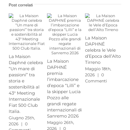
Post correlati
La Maison
DAPHNÉ
celebra le Vele
d’Epoca dell’Alto
La Maison
DA
La Maison
Tirreno
Daphné celebra
cel
DAPHNÉ
“Un mare di
ann
Maggio 18th,
premia
passioni” tra
del
2026
|
0
l’imbarcazione
storia e
ma
Commenti
d’epoca “Lilli” e
sostenibilità al
tra
la skipper Lucia
43° Meeting
Ran
Pozzo alle
Internazionale
Pr
grandi regate
Fiat 500 Club
Gra
internazionali di
Italia.
Mag
Sanremo 2026
Giugno 25th,
20
Maggio 26th,
2026
|
0
Co
2026
|
0