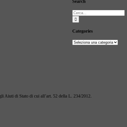
Search
Cerca
per:
Categories
Categories
i Aiuti di Stato di cui all’art. 52 della L. 234/2012.