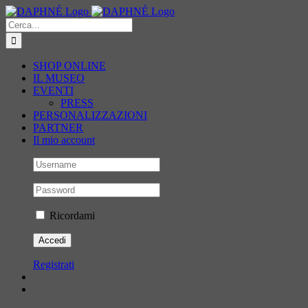
Salta
al
Cerca
contenuto
per:
SHOP ONLINE
IL MUSEO
EVENTI
PRESS
PERSONALIZZAZIONI
PARTNER
Il mio account
Ricordami
Registrati