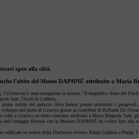
rari apre alla città.
nche l’abito del Museo DAPHNÉ attribuito a Maria Br
, 3 (Genova) è stata inaugurata la mostra: “Il magnifico dono dei Duchi 
nole Sale, Duchi di Galliera.
del piano nobile del palazzo dove hanno potuto ammirare i pregevoli a
sviluppo del porto di Genova grazie ai contributi di Raffaele De Ferrar
lta a Genova un abito crinolina attribuito a Maria Brignole Sale, gi
rosa dell’omaggio floreale che la Maison DAPHNÉ ha voluto fare alla 
nze edificate su volere della Duchessa ovvero: Palais Galliera a Parigi,