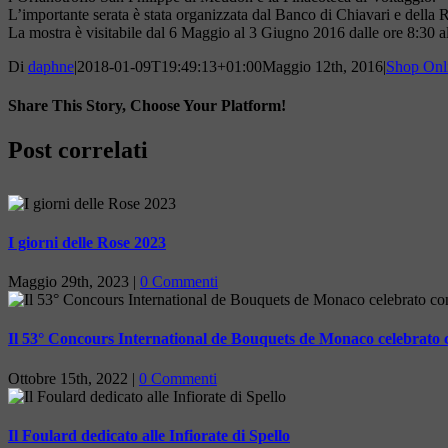
L’importante serata è stata organizzata dal Banco di Chiavari e dell
La mostra è visitabile dal 6 Maggio al 3 Giugno 2016 dalle ore 8:30 al
Di
daphne
|
2018-01-09T19:49:13+01:00
Maggio 12th, 2016
|
Shop Onl
Share This Story, Choose Your Platform!
Facebook
X
LinkedIn
Tumblr
Pinterest
Post correlati
I giorni delle Rose 2023
Maggio 29th, 2023
|
0 Commenti
Il 53° Concours International de Bouquets de Monaco celebrato
Ottobre 15th, 2022
|
0 Commenti
Il Foulard dedicato alle Infiorate di Spello