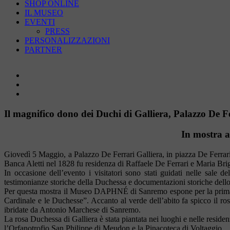
SHOP ONLINE
IL MUSEO
EVENTI
PRESS
PERSONALIZZAZIONI
PARTNER
Ingrandisci
immagine
Il magnifico dono dei Duchi di Galliera, Palazzo De Fer
In mostra a
Giovedì 5 Maggio, a Palazzo De Ferrari Galliera, in piazza De Ferrari
Banca Aletti nel 1828 fu residenza di Raffaele De Ferrari e Maria Brig
In occasione dell’evento i visitatori sono stati guidati nelle sale 
testimonianze storiche della Duchessa e documentazioni storiche dello 
Per questa mostra il Museo DAPHNÉ di Sanremo espone per la prima vo
Cardinale e le Duchesse”. Accanto al verde dell’abito fa spicco il 
ibridate da Antonio Marchese di Sanremo.
La rosa Duchessa di Galliera è stata piantata nei luoghi e nelle reside
l’Orfanotrofio San Philippe di Meudon e la Pinacoteca di Voltaggio.