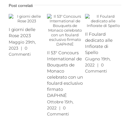
Post correlati
I giorni delle
Il Foulard
Rose 2023
Vo
dedicato alle
Maggio 29th,
por
Infiorate di
2023
|
0
Riv
Spello
Il 53° Concours
Commenti
Bos
International de
Giugno 19th,
Mi
Bouquets de
2022
|
0
Mar
Monaco
Commenti
|
celebrato con un
foulard esclusivo
firmato
DAPHNÉ
Ottobre 15th,
2022
|
0
Commenti